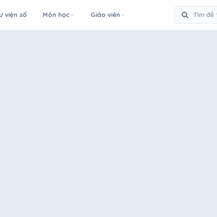
ư viện số
Môn học
Giáo viên