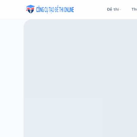
Taodethi.xyz - Tạo đề thi Online miễn phí
Đề thi
Th