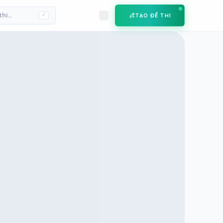
TẠO ĐỀ THI
/