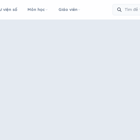
ư viện số
Môn học
Giáo viên