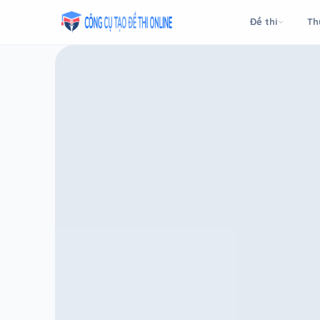
Taodethi.xyz - Tạo đề thi Online miễn phí
Đề thi
Th