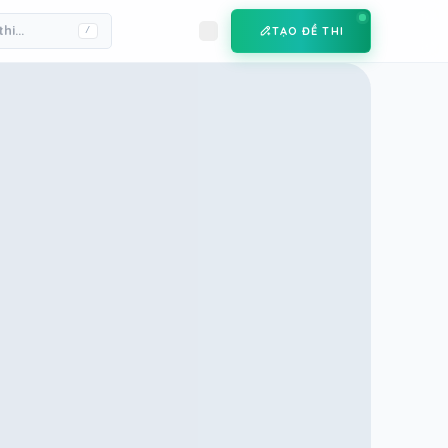
TẠO ĐỀ THI
/