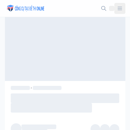
Taodethi.xyz - Tạo đề thi Online miễn phí