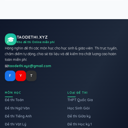
TAODETHI.XYZ
🎓
Kho đề thi Online miễn phí
Hàng nghìn đề thi các môn học cho học sinh & giáo viên. Thi trực tuyến,
chấm điểm tự động, chia sẻ tài liệu và đề kiểm tra chất lượng cao hoàn
toàn miễn phí.
📧
taodethi.xyz@gmail.com
F
Y
T
MÔN HỌC
LOẠI ĐỀ THI
Đề thi Toán
THPT Quốc Gia
Đề thi Ngữ Văn
Học Sinh Giỏi
Đề thi Tiếng Anh
Đề thi Giữa kỳ
Đề thi Vật Lý
Đề thi Học kỳ 1