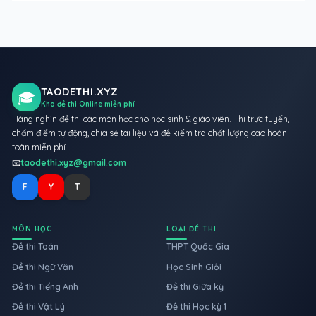
TAODETHI.XYZ
🎓
Kho đề thi Online miễn phí
Hàng nghìn đề thi các môn học cho học sinh & giáo viên. Thi trực tuyến,
chấm điểm tự động, chia sẻ tài liệu và đề kiểm tra chất lượng cao hoàn
toàn miễn phí.
📧
taodethi.xyz@gmail.com
F
Y
T
MÔN HỌC
LOẠI ĐỀ THI
Đề thi Toán
THPT Quốc Gia
Đề thi Ngữ Văn
Học Sinh Giỏi
Đề thi Tiếng Anh
Đề thi Giữa kỳ
Đề thi Vật Lý
Đề thi Học kỳ 1