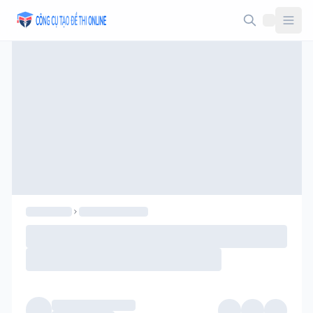
Taodethi.xyz - Tạo đề thi Online miễn phí