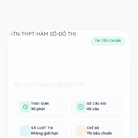
Taodethi.xyz - Tạo đề thi Online miễn phí
THI TIÊU CHUẨN
TN-THPT-HÀM SỐ-ĐỒ THỊ
THỜI GIAN
SỐ CÂU HỎI
90 phút
40 câu
SỐ LƯỢT THI
CHẾ ĐỘ
Không giới hạn
Thi tiêu chuẩn