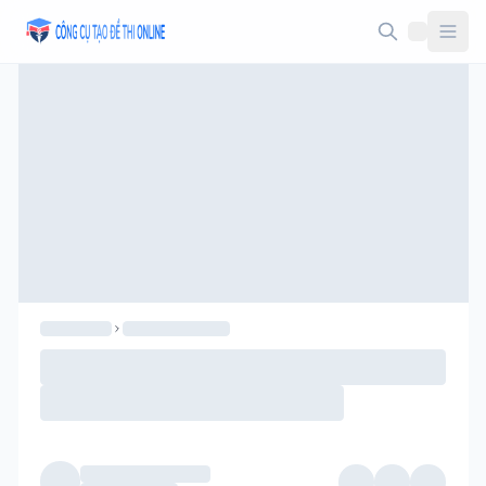
Taodethi.xyz - Tạo đề thi Online miễn phí