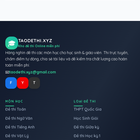
TAODETHI.XYZ
🎓
Kho đề thi Online miễn phí
Hàng nghìn đề thi các môn học cho học sinh & giáo viên. Thi trực tuyến,
chấm điểm tự động, chia sẻ tài liệu và đề kiểm tra chất lượng cao hoàn
toàn miễn phí.
📧
taodethi.xyz@gmail.com
F
Y
T
MÔN HỌC
LOẠI ĐỀ THI
Đề thi Toán
THPT Quốc Gia
Đề thi Ngữ Văn
Học Sinh Giỏi
Đề thi Tiếng Anh
Đề thi Giữa kỳ
Đề thi Vật Lý
Đề thi Học kỳ 1