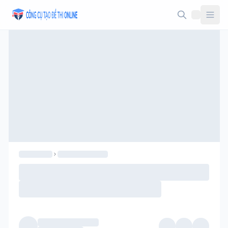
Taodethi.xyz - Tạo đề thi Online miễn phí