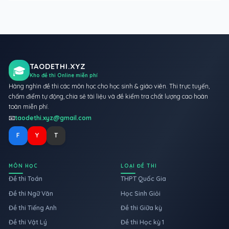
TAODETHI.XYZ
🎓
Kho đề thi Online miễn phí
Hàng nghìn đề thi các môn học cho học sinh & giáo viên. Thi trực tuyến,
chấm điểm tự động, chia sẻ tài liệu và đề kiểm tra chất lượng cao hoàn
toàn miễn phí.
📧
taodethi.xyz@gmail.com
F
Y
T
MÔN HỌC
LOẠI ĐỀ THI
Đề thi Toán
THPT Quốc Gia
Đề thi Ngữ Văn
Học Sinh Giỏi
Đề thi Tiếng Anh
Đề thi Giữa kỳ
Đề thi Vật Lý
Đề thi Học kỳ 1