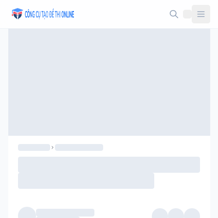
Taodethi.xyz - Tạo đề thi Online miễn phí