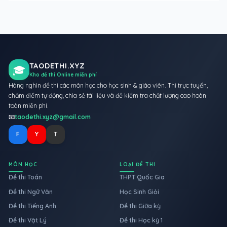
TAODETHI.XYZ
🎓
Kho đề thi Online miễn phí
Hàng nghìn đề thi các môn học cho học sinh & giáo viên. Thi trực tuyến,
chấm điểm tự động, chia sẻ tài liệu và đề kiểm tra chất lượng cao hoàn
toàn miễn phí.
📧
taodethi.xyz@gmail.com
F
Y
T
MÔN HỌC
LOẠI ĐỀ THI
Đề thi Toán
THPT Quốc Gia
Đề thi Ngữ Văn
Học Sinh Giỏi
Đề thi Tiếng Anh
Đề thi Giữa kỳ
Đề thi Vật Lý
Đề thi Học kỳ 1