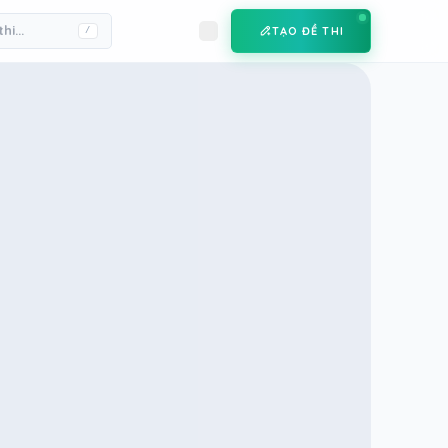
TẠO ĐỀ THI
/