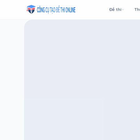
Taodethi.xyz - Tạo đề thi Online miễn phí
Đề thi
Th