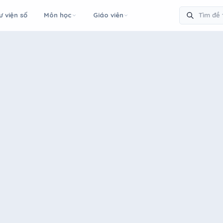
ư viện số
Môn học
Giáo viên