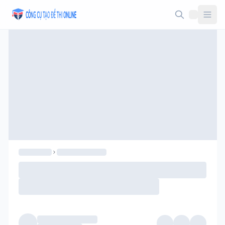
Taodethi.xyz - Tạo đề thi Online miễn phí