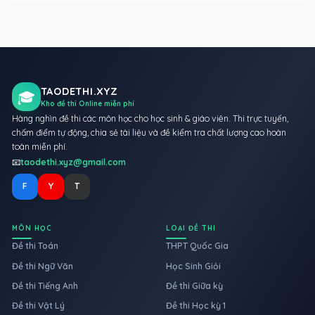
TAODETHI.XYZ
🎓
Kho đề thi Online miễn phí
Hàng nghìn đề thi các môn học cho học sinh & giáo viên. Thi trực tuyến,
chấm điểm tự động, chia sẻ tài liệu và đề kiểm tra chất lượng cao hoàn
toàn miễn phí.
📧
taodethi.xyz@gmail.com
F
Y
T
MÔN HỌC
LOẠI ĐỀ THI
Đề thi Toán
THPT Quốc Gia
Đề thi Ngữ Văn
Học Sinh Giỏi
Đề thi Tiếng Anh
Đề thi Giữa kỳ
Đề thi Vật Lý
Đề thi Học kỳ 1