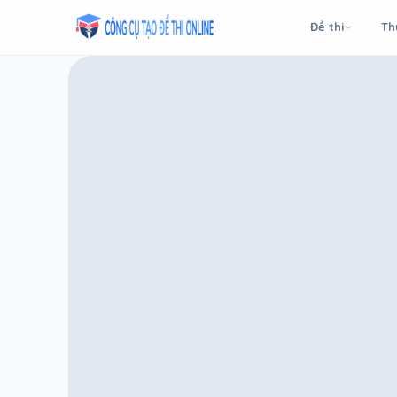
Taodethi.xyz - Tạo đề thi Online miễn phí
Đề thi
Th