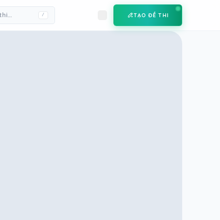
TẠO ĐỀ THI
/