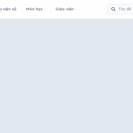
ư viện số
Môn học
Giáo viên