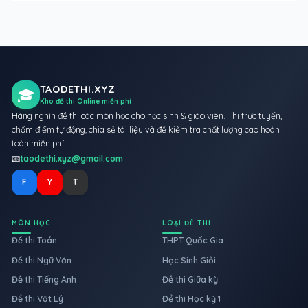
TAODETHI.XYZ
🎓
Kho đề thi Online miễn phí
Hàng nghìn đề thi các môn học cho học sinh & giáo viên. Thi trực tuyến,
chấm điểm tự động, chia sẻ tài liệu và đề kiểm tra chất lượng cao hoàn
toàn miễn phí.
📧
taodethi.xyz@gmail.com
F
Y
T
MÔN HỌC
LOẠI ĐỀ THI
Đề thi Toán
THPT Quốc Gia
Đề thi Ngữ Văn
Học Sinh Giỏi
Đề thi Tiếng Anh
Đề thi Giữa kỳ
Đề thi Vật Lý
Đề thi Học kỳ 1