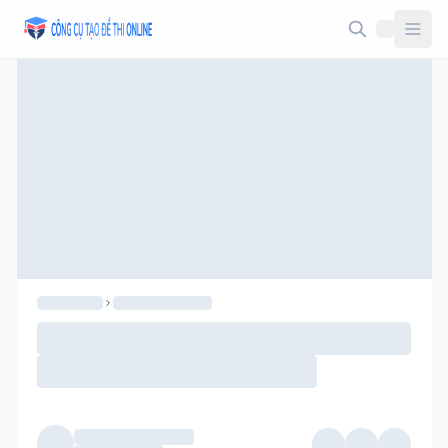
Taodethi.xyz - Tạo đề thi Online miễn phí