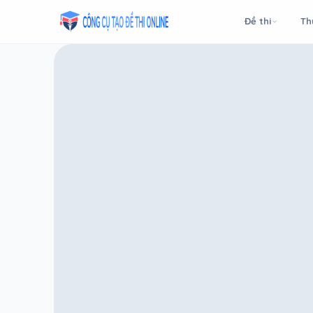
Taodethi.xyz - Tạo đề thi Online miễn phí
Đề thi
Th