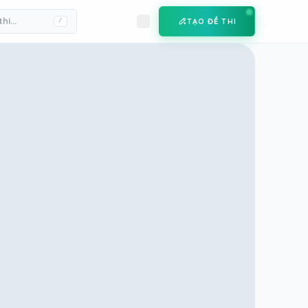
TẠO ĐỀ THI
/