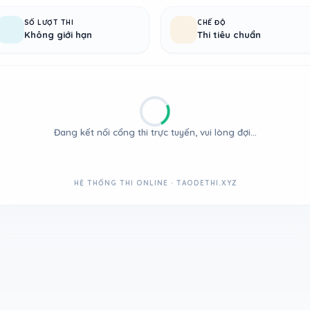
SỐ LƯỢT THI
CHẾ ĐỘ
Không giới hạn
Thi tiêu chuẩn
Đang kết nối cổng thi trực tuyến, vui lòng đợi...
HỆ THỐNG THI ONLINE · TAODETHI.XYZ