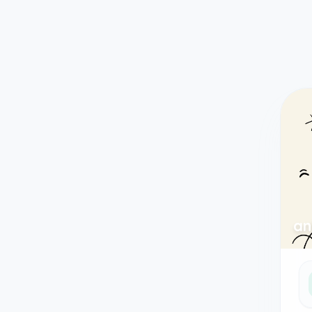
Taodethi.xyz - Tạo đề thi Online miễn phí
an