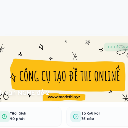
THI TIÊU CH
h văn NGHE đề 2
THỜI GIAN
SỐ CÂU HỎI
90 phút
35 câu