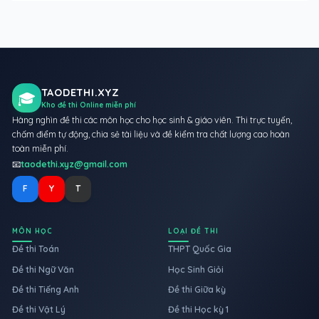
TAODETHI.XYZ
🎓
Kho đề thi Online miễn phí
Hàng nghìn đề thi các môn học cho học sinh & giáo viên. Thi trực tuyến,
chấm điểm tự động, chia sẻ tài liệu và đề kiểm tra chất lượng cao hoàn
toàn miễn phí.
📧
taodethi.xyz@gmail.com
F
Y
T
MÔN HỌC
LOẠI ĐỀ THI
Đề thi Toán
THPT Quốc Gia
Đề thi Ngữ Văn
Học Sinh Giỏi
Đề thi Tiếng Anh
Đề thi Giữa kỳ
Đề thi Vật Lý
Đề thi Học kỳ 1