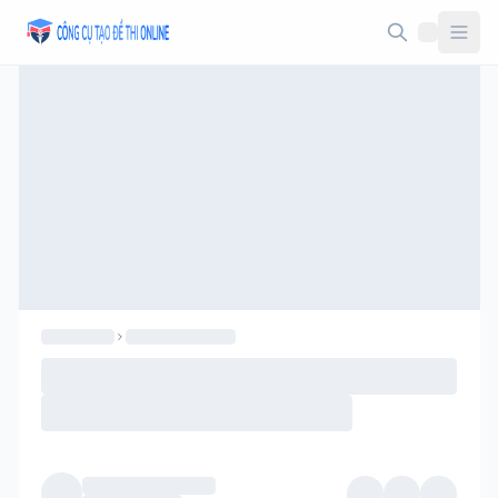
Taodethi.xyz - Tạo đề thi Online miễn phí