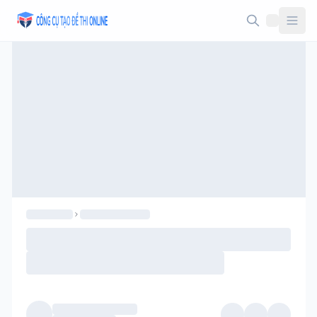
Taodethi.xyz - Tạo đề thi Online miễn phí