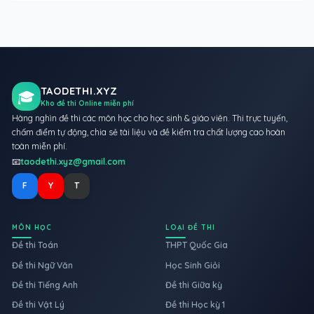
TAODETHI.XYZ
🎓
Kho đề thi Online miễn phí
Hàng nghìn đề thi các môn học cho học sinh & giáo viên. Thi trực tuyến,
chấm điểm tự động, chia sẻ tài liệu và đề kiểm tra chất lượng cao hoàn
toàn miễn phí.
📧
taodethi.xyz@gmail.com
F
Y
T
MÔN HỌC
LOẠI ĐỀ THI
Đề thi Toán
THPT Quốc Gia
Đề thi Ngữ Văn
Học Sinh Giỏi
Đề thi Tiếng Anh
Đề thi Giữa kỳ
Đề thi Vật Lý
Đề thi Học kỳ 1