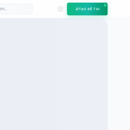
TẠO ĐỀ THI
/