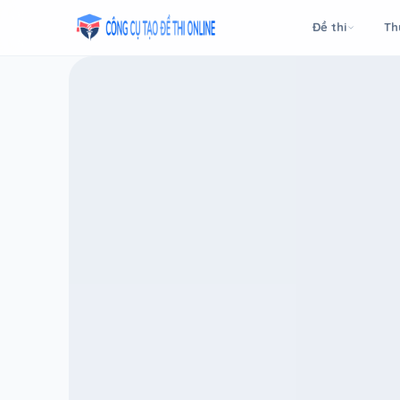
Taodethi.xyz - Tạo đề thi Online miễn phí
Đề thi
Th