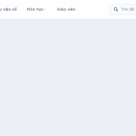
ư viện số
Môn học
Giáo viên