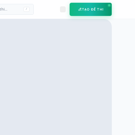
TẠO ĐỀ THI
/