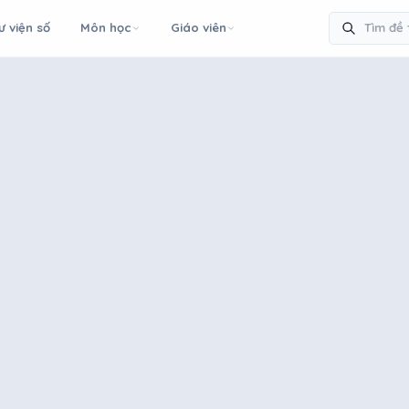
ư viện số
Môn học
Giáo viên