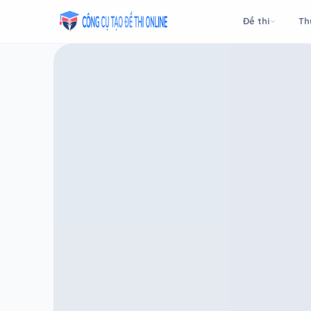
Taodethi.xyz - Tạo đề thi Online miễn phí
Đề thi
Th