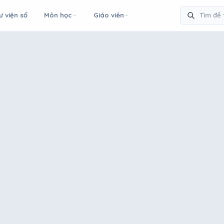
ư viện số
Môn học
Giáo viên