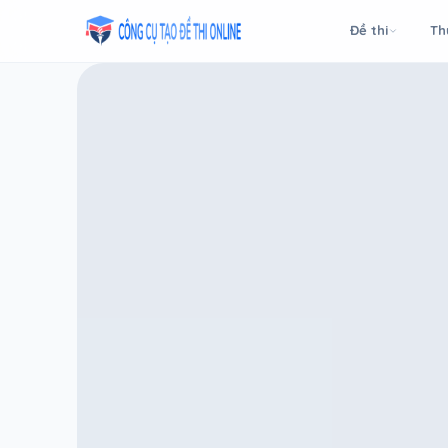
Taodethi.xyz - Tạo đề thi Online miễn phí
Đề thi
Th