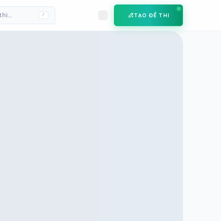
TẠO ĐỀ THI
/