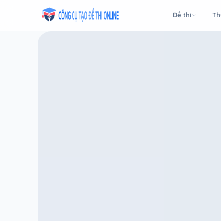
Taodethi.xyz - Tạo đề thi Online miễn phí
Đề thi
Th