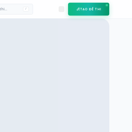
TẠO ĐỀ THI
/