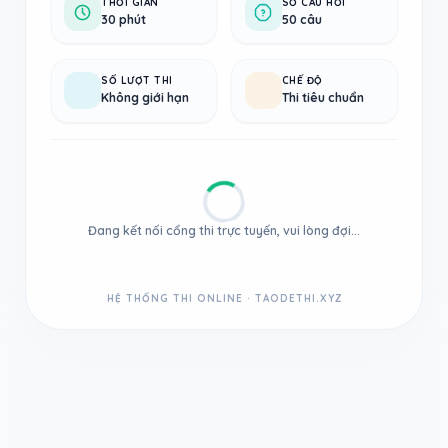
THỜI GIAN
SỐ CÂU HỎI
30 phút
50 câu
SỐ LƯỢT THI
CHẾ ĐỘ
Không giới hạn
Thi tiêu chuẩn
Đang kết nối cổng thi trực tuyến, vui lòng đợi...
HỆ THỐNG THI ONLINE · TAODETHI.XYZ