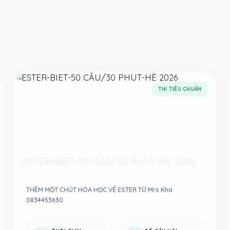
Taodethi.xyz - Tạo đề thi Online miễn phí
THI TIÊU CHUẨN
ESTER-BIET-50 CÂU/30 PHUT-HÈ 2026
THÊM MỘT CHÚT HÓA HỌC VỀ ESTER TỪ Mrs Kha
0834453630