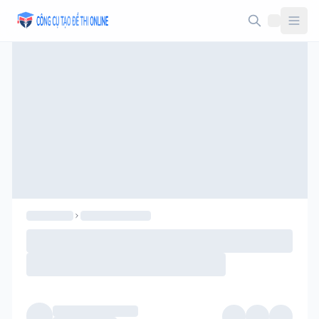
Taodethi.xyz - Tạo đề thi Online miễn phí