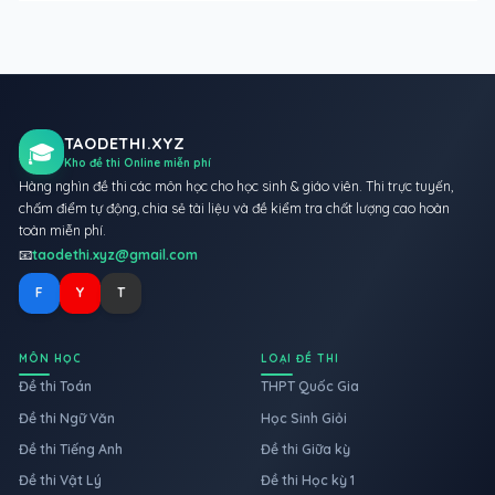
TAODETHI.XYZ
🎓
Kho đề thi Online miễn phí
Hàng nghìn đề thi các môn học cho học sinh & giáo viên. Thi trực tuyến,
chấm điểm tự động, chia sẻ tài liệu và đề kiểm tra chất lượng cao hoàn
toàn miễn phí.
📧
taodethi.xyz@gmail.com
F
Y
T
MÔN HỌC
LOẠI ĐỀ THI
Đề thi Toán
THPT Quốc Gia
Đề thi Ngữ Văn
Học Sinh Giỏi
Đề thi Tiếng Anh
Đề thi Giữa kỳ
Đề thi Vật Lý
Đề thi Học kỳ 1