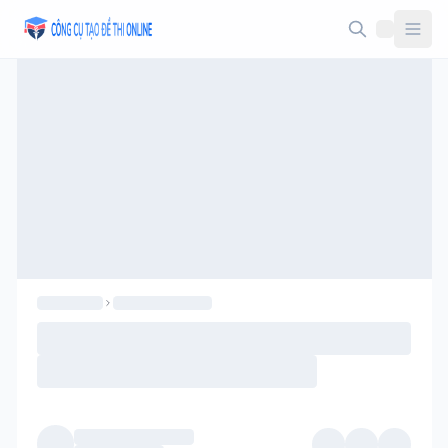
Taodethi.xyz - Tạo đề thi Online miễn phí