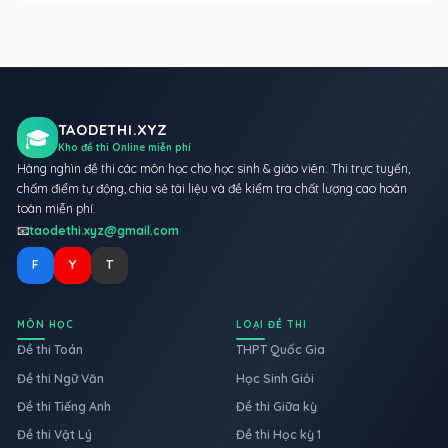
TAODETHI.XYZ
🎓
Kho đề thi Online miễn phí
Hàng nghìn đề thi các môn học cho học sinh & giáo viên. Thi trực tuyến,
chấm điểm tự động, chia sẻ tài liệu và đề kiểm tra chất lượng cao hoàn
toàn miễn phí.
📧
taodethi.xyz@gmail.com
F
Y
T
MÔN HỌC
LOẠI ĐỀ THI
Đề thi Toán
THPT Quốc Gia
Đề thi Ngữ Văn
Học Sinh Giỏi
Đề thi Tiếng Anh
Đề thi Giữa kỳ
Đề thi Vật Lý
Đề thi Học kỳ 1