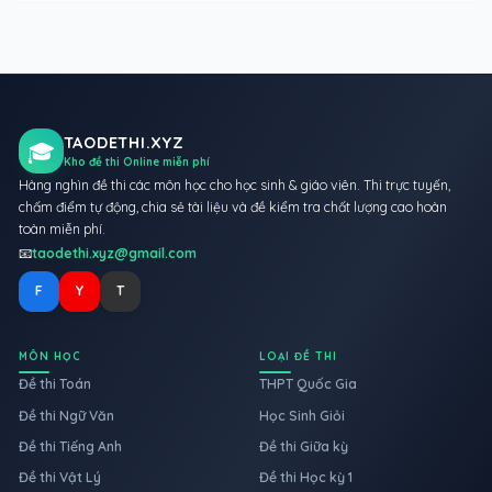
TAODETHI.XYZ
🎓
Kho đề thi Online miễn phí
Hàng nghìn đề thi các môn học cho học sinh & giáo viên. Thi trực tuyến,
chấm điểm tự động, chia sẻ tài liệu và đề kiểm tra chất lượng cao hoàn
toàn miễn phí.
📧
taodethi.xyz@gmail.com
F
Y
T
MÔN HỌC
LOẠI ĐỀ THI
Đề thi Toán
THPT Quốc Gia
Đề thi Ngữ Văn
Học Sinh Giỏi
Đề thi Tiếng Anh
Đề thi Giữa kỳ
Đề thi Vật Lý
Đề thi Học kỳ 1