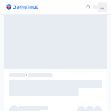
Taodethi.xyz - Tạo đề thi Online miễn phí