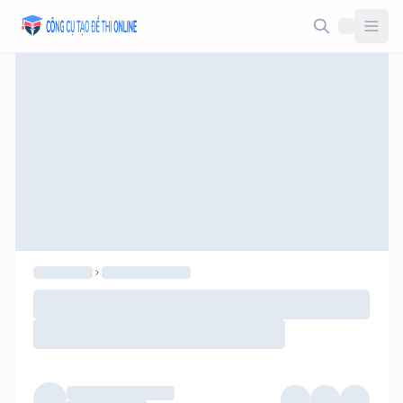
Taodethi.xyz - Tạo đề thi Online miễn phí