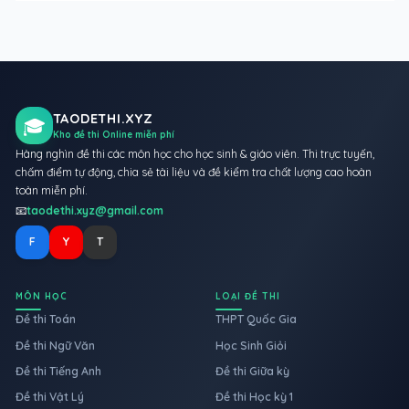
TAODETHI.XYZ
🎓
Kho đề thi Online miễn phí
Hàng nghìn đề thi các môn học cho học sinh & giáo viên. Thi trực tuyến,
chấm điểm tự động, chia sẻ tài liệu và đề kiểm tra chất lượng cao hoàn
toàn miễn phí.
📧
taodethi.xyz@gmail.com
F
Y
T
MÔN HỌC
LOẠI ĐỀ THI
Đề thi Toán
THPT Quốc Gia
Đề thi Ngữ Văn
Học Sinh Giỏi
Đề thi Tiếng Anh
Đề thi Giữa kỳ
Đề thi Vật Lý
Đề thi Học kỳ 1