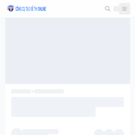
Taodethi.xyz - Tạo đề thi Online miễn phí