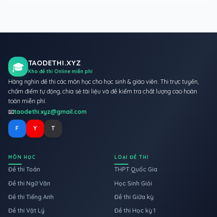
TAODETHI.XYZ
🎓
Kho đề thi Online miễn phí
Hàng nghìn đề thi các môn học cho học sinh & giáo viên. Thi trực tuyến,
chấm điểm tự động, chia sẻ tài liệu và đề kiểm tra chất lượng cao hoàn
toàn miễn phí.
📧
taodethi.xyz@gmail.com
F
Y
T
MÔN HỌC
LOẠI ĐỀ THI
Đề thi Toán
THPT Quốc Gia
Đề thi Ngữ Văn
Học Sinh Giỏi
Đề thi Tiếng Anh
Đề thi Giữa kỳ
Đề thi Vật Lý
Đề thi Học kỳ 1