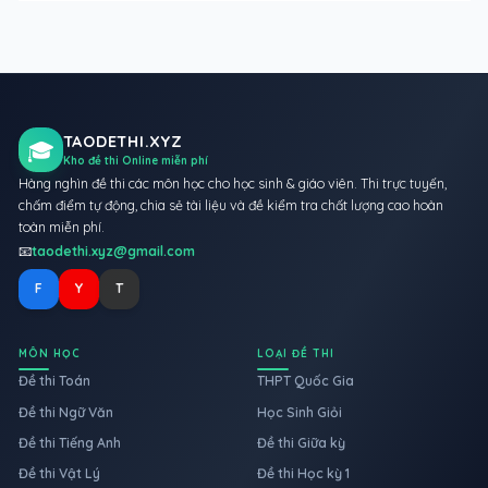
TAODETHI.XYZ
🎓
Kho đề thi Online miễn phí
Hàng nghìn đề thi các môn học cho học sinh & giáo viên. Thi trực tuyến,
chấm điểm tự động, chia sẻ tài liệu và đề kiểm tra chất lượng cao hoàn
toàn miễn phí.
📧
taodethi.xyz@gmail.com
F
Y
T
MÔN HỌC
LOẠI ĐỀ THI
Đề thi Toán
THPT Quốc Gia
Đề thi Ngữ Văn
Học Sinh Giỏi
Đề thi Tiếng Anh
Đề thi Giữa kỳ
Đề thi Vật Lý
Đề thi Học kỳ 1