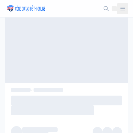
Taodethi.xyz - Tạo đề thi Online miễn phí