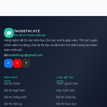
TAODETHI.XYZ
🎓
Kho đề thi Online miễn phí
Hàng nghìn đề thi các môn học cho học sinh & giáo viên. Thi trực tuyến,
chấm điểm tự động, chia sẻ tài liệu và đề kiểm tra chất lượng cao hoàn
toàn miễn phí.
📧
taodethi.xyz@gmail.com
F
Y
T
MÔN HỌC
LOẠI ĐỀ THI
Đề thi Toán
THPT Quốc Gia
Đề thi Ngữ Văn
Học Sinh Giỏi
Đề thi Tiếng Anh
Đề thi Giữa kỳ
Đề thi Vật Lý
Đề thi Học kỳ 1