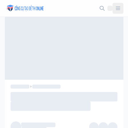
Taodethi.xyz - Tạo đề thi Online miễn phí