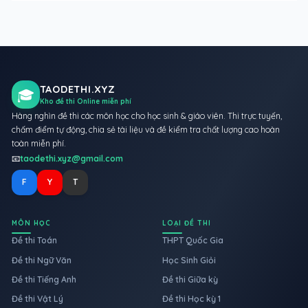
TAODETHI.XYZ
🎓
Kho đề thi Online miễn phí
Hàng nghìn đề thi các môn học cho học sinh & giáo viên. Thi trực tuyến,
chấm điểm tự động, chia sẻ tài liệu và đề kiểm tra chất lượng cao hoàn
toàn miễn phí.
📧
taodethi.xyz@gmail.com
F
Y
T
MÔN HỌC
LOẠI ĐỀ THI
Đề thi Toán
THPT Quốc Gia
Đề thi Ngữ Văn
Học Sinh Giỏi
Đề thi Tiếng Anh
Đề thi Giữa kỳ
Đề thi Vật Lý
Đề thi Học kỳ 1