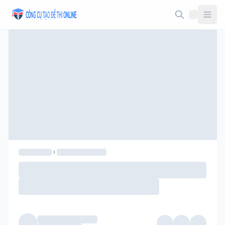
Taodethi.xyz - Tạo đề thi Online miễn phí