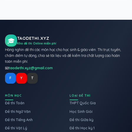
TAODETHI.XYZ
🎓
Kho đề thi Online miễn phí
Hàng nghìn đề thi các môn học cho học sinh & giáo viên. Thi trực tuyến,
chấm điểm tự động, chia sẻ tài liệu và đề kiểm tra chất lượng cao hoàn
toàn miễn phí.
📧
taodethi.xyz@gmail.com
F
Y
T
MÔN HỌC
LOẠI ĐỀ THI
Đề thi Toán
THPT Quốc Gia
Đề thi Ngữ Văn
Học Sinh Giỏi
Đề thi Tiếng Anh
Đề thi Giữa kỳ
Đề thi Vật Lý
Đề thi Học kỳ 1