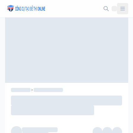
Taodethi.xyz - Tạo đề thi Online miễn phí