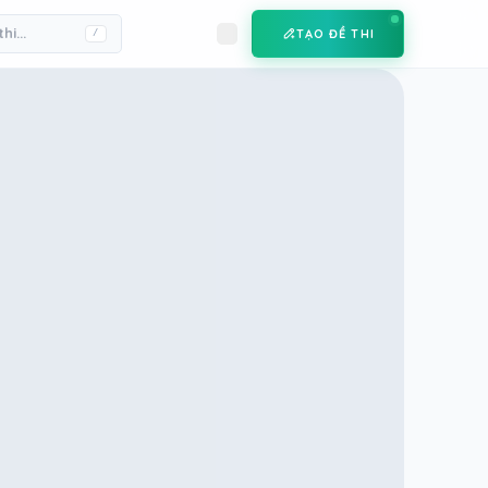
TẠO ĐỀ THI
/