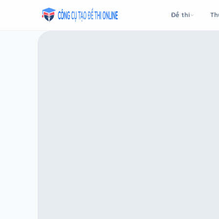
Taodethi.xyz - Tạo đề thi Online miễn phí
Đề thi
Th