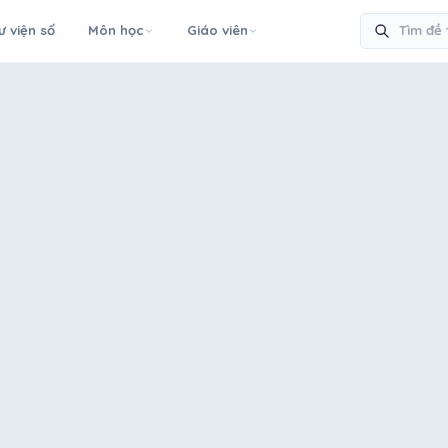
ư viện số
Môn học
Giáo viên