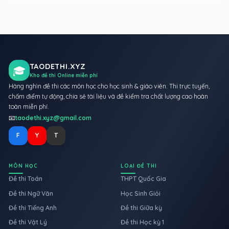
TAODETHI.XYZ
🎓
Kho đề thi Online miễn phí
Hàng nghìn đề thi các môn học cho học sinh & giáo viên. Thi trực tuyến,
chấm điểm tự động, chia sẻ tài liệu và đề kiểm tra chất lượng cao hoàn
toàn miễn phí.
📧
taodethi.xyz@gmail.com
F
Y
T
MÔN HỌC
LOẠI ĐỀ THI
Đề thi Toán
THPT Quốc Gia
Đề thi Ngữ Văn
Học Sinh Giỏi
Đề thi Tiếng Anh
Đề thi Giữa kỳ
Đề thi Vật Lý
Đề thi Học kỳ 1