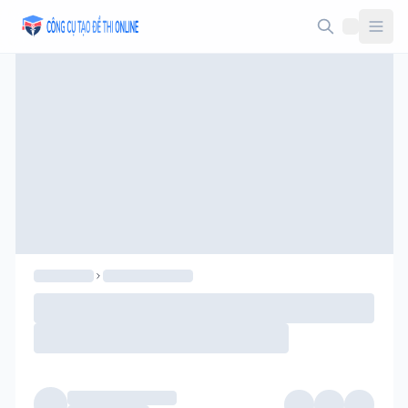
Taodethi.xyz - Tạo đề thi Online miễn phí