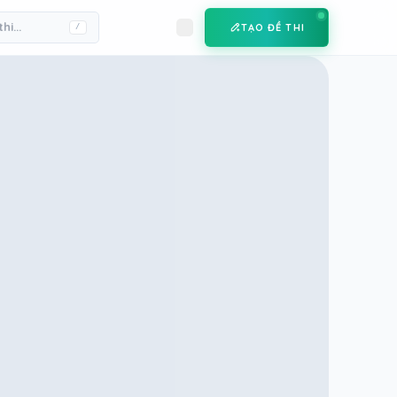
TẠO ĐỀ THI
/