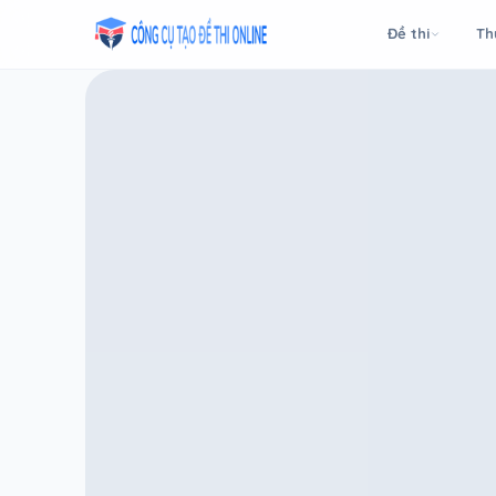
Taodethi.xyz - Tạo đề thi Online miễn phí
Đề thi
Th