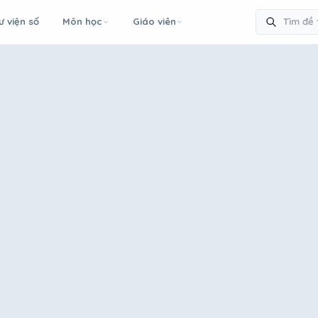
ư viện số
Môn học
Giáo viên