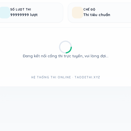
SỐ LƯỢT THI
CHẾ ĐỘ
99999999 lượt
Thi tiêu chuẩn
Đang kết nối cổng thi trực tuyến, vui lòng đợi...
HỆ THỐNG THI ONLINE · TAODETHI.XYZ