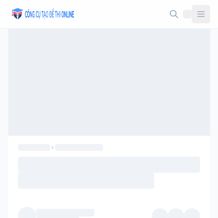
Taodethi.xyz - Tạo đề thi Online miễn phí