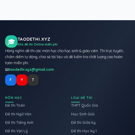
TAODETHI.XYZ
🎓
Kho đề thi Online miễn phí
Hàng nghìn đề thi các môn học cho học sinh & giáo viên. Thi trực tuyến,
chấm điểm tự động, chia sẻ tài liệu và đề kiểm tra chất lượng cao hoàn
toàn miễn phí.
📧
taodethi.xyz@gmail.com
F
Y
T
MÔN HỌC
LOẠI ĐỀ THI
Đề thi Toán
THPT Quốc Gia
Đề thi Ngữ Văn
Học Sinh Giỏi
Đề thi Tiếng Anh
Đề thi Giữa kỳ
Đề thi Vật Lý
Đề thi Học kỳ 1