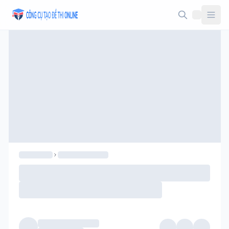
Taodethi.xyz - Tạo đề thi Online miễn phí