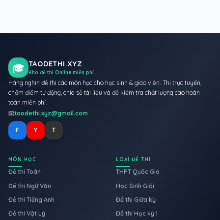
TAODETHI.XYZ
🎓
Kho đề thi Online miễn phí
Hàng nghìn đề thi các môn học cho học sinh & giáo viên. Thi trực tuyến,
chấm điểm tự động, chia sẻ tài liệu và đề kiểm tra chất lượng cao hoàn
toàn miễn phí.
📧
taodethi.xyz@gmail.com
F
Y
T
MÔN HỌC
LOẠI ĐỀ THI
Đề thi Toán
THPT Quốc Gia
Đề thi Ngữ Văn
Học Sinh Giỏi
Đề thi Tiếng Anh
Đề thi Giữa kỳ
Đề thi Vật Lý
Đề thi Học kỳ 1