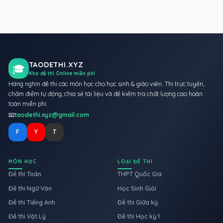
TAODETHI.XYZ
🎓
Kho đề thi Online miễn phí
Hàng nghìn đề thi các môn học cho học sinh & giáo viên. Thi trực tuyến,
chấm điểm tự động, chia sẻ tài liệu và đề kiểm tra chất lượng cao hoàn
toàn miễn phí.
📧
taodethi.xyz@gmail.com
F
Y
T
MÔN HỌC
LOẠI ĐỀ THI
Đề thi Toán
THPT Quốc Gia
Đề thi Ngữ Văn
Học Sinh Giỏi
Đề thi Tiếng Anh
Đề thi Giữa kỳ
Đề thi Vật Lý
Đề thi Học kỳ 1