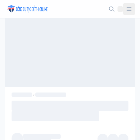
Taodethi.xyz - Tạo đề thi Online miễn phí