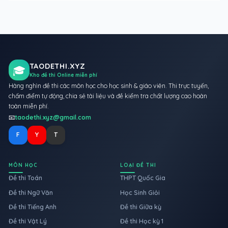
TAODETHI.XYZ
🎓
Kho đề thi Online miễn phí
Hàng nghìn đề thi các môn học cho học sinh & giáo viên. Thi trực tuyến,
chấm điểm tự động, chia sẻ tài liệu và đề kiểm tra chất lượng cao hoàn
toàn miễn phí.
📧
taodethi.xyz@gmail.com
F
Y
T
MÔN HỌC
LOẠI ĐỀ THI
Đề thi Toán
THPT Quốc Gia
Đề thi Ngữ Văn
Học Sinh Giỏi
Đề thi Tiếng Anh
Đề thi Giữa kỳ
Đề thi Vật Lý
Đề thi Học kỳ 1