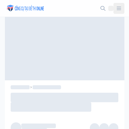
Taodethi.xyz - Tạo đề thi Online miễn phí