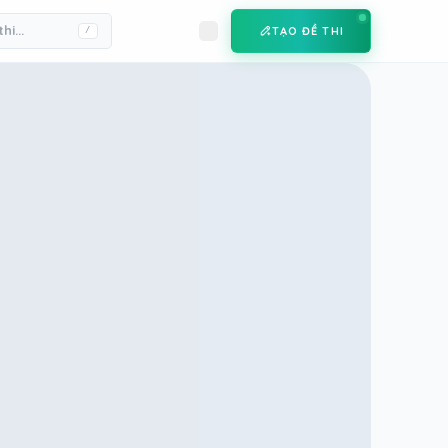
TẠO ĐỀ THI
/