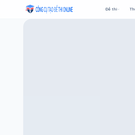
Taodethi.xyz - Tạo đề thi Online miễn phí
Đề thi
Th