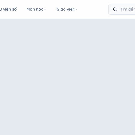
ư viện số
Môn học
Giáo viên