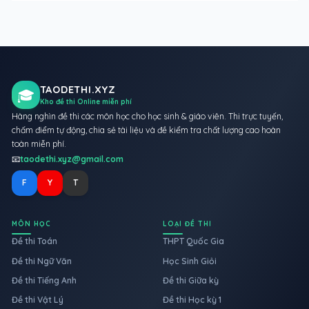
TAODETHI.XYZ
🎓
Kho đề thi Online miễn phí
Hàng nghìn đề thi các môn học cho học sinh & giáo viên. Thi trực tuyến,
chấm điểm tự động, chia sẻ tài liệu và đề kiểm tra chất lượng cao hoàn
toàn miễn phí.
📧
taodethi.xyz@gmail.com
F
Y
T
MÔN HỌC
LOẠI ĐỀ THI
Đề thi Toán
THPT Quốc Gia
Đề thi Ngữ Văn
Học Sinh Giỏi
Đề thi Tiếng Anh
Đề thi Giữa kỳ
Đề thi Vật Lý
Đề thi Học kỳ 1