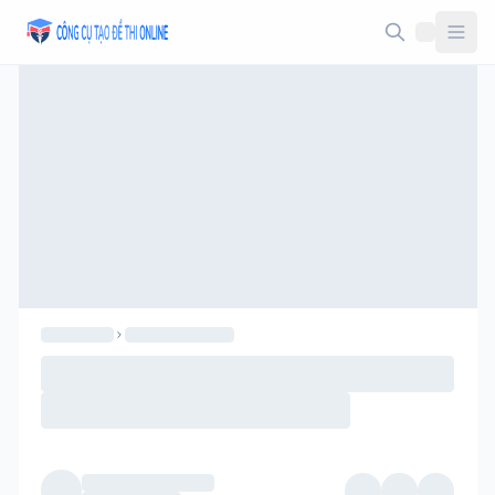
Taodethi.xyz - Tạo đề thi Online miễn phí