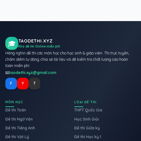
TAODETHI.XYZ
🎓
Kho đề thi Online miễn phí
Hàng nghìn đề thi các môn học cho học sinh & giáo viên. Thi trực tuyến,
chấm điểm tự động, chia sẻ tài liệu và đề kiểm tra chất lượng cao hoàn
toàn miễn phí.
📧
taodethi.xyz@gmail.com
F
Y
T
MÔN HỌC
LOẠI ĐỀ THI
Đề thi Toán
THPT Quốc Gia
Đề thi Ngữ Văn
Học Sinh Giỏi
Đề thi Tiếng Anh
Đề thi Giữa kỳ
Đề thi Vật Lý
Đề thi Học kỳ 1