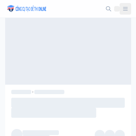
Taodethi.xyz - Tạo đề thi Online miễn phí