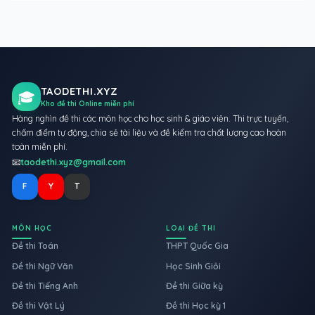
TAODETHI.XYZ
🎓
Kho đề thi Online miễn phí
Hàng nghìn đề thi các môn học cho học sinh & giáo viên. Thi trực tuyến,
chấm điểm tự động, chia sẻ tài liệu và đề kiểm tra chất lượng cao hoàn
toàn miễn phí.
📧
taodethi.xyz@gmail.com
F
Y
T
MÔN HỌC
LOẠI ĐỀ THI
Đề thi Toán
THPT Quốc Gia
Đề thi Ngữ Văn
Học Sinh Giỏi
Đề thi Tiếng Anh
Đề thi Giữa kỳ
Đề thi Vật Lý
Đề thi Học kỳ 1