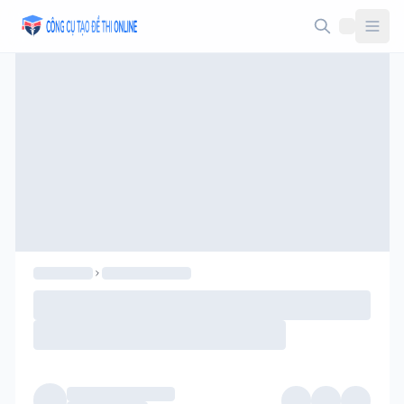
Taodethi.xyz - Tạo đề thi Online miễn phí