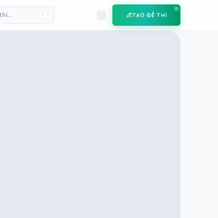
TẠO ĐỀ THI
/