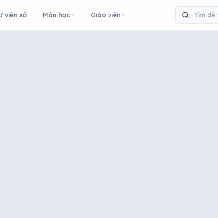
ư viện số
Môn học
Giáo viên