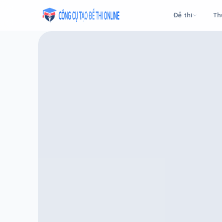
Taodethi.xyz - Tạo đề thi Online miễn phí
Đề thi
Th