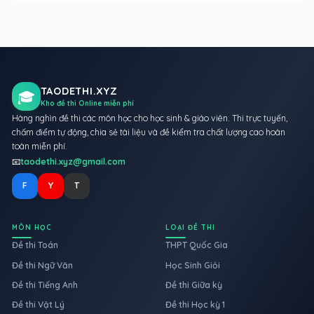
TAODETHI.XYZ
🎓
Kho đề thi Online miễn phí
Hàng nghìn đề thi các môn học cho học sinh & giáo viên. Thi trực tuyến,
chấm điểm tự động, chia sẻ tài liệu và đề kiểm tra chất lượng cao hoàn
toàn miễn phí.
📧
taodethi.xyz@gmail.com
F
Y
T
MÔN HỌC
LOẠI ĐỀ THI
Đề thi Toán
THPT Quốc Gia
Đề thi Ngữ Văn
Học Sinh Giỏi
Đề thi Tiếng Anh
Đề thi Giữa kỳ
Đề thi Vật Lý
Đề thi Học kỳ 1