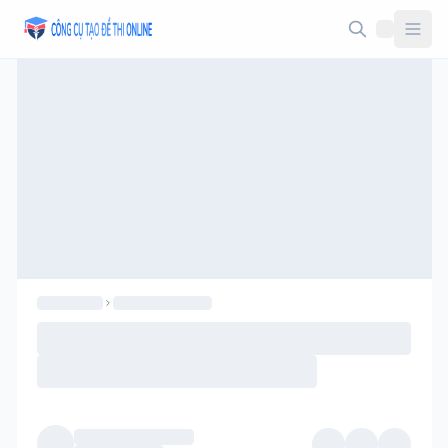
Taodethi.xyz - Tạo đề thi Online miễn phí