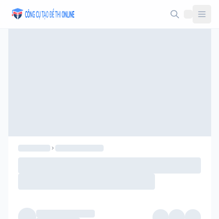
Taodethi.xyz - Tạo đề thi Online miễn phí