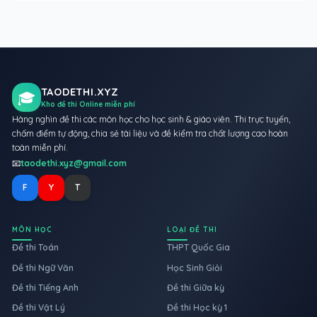
TAODETHI.XYZ
🎓
Kho đề thi Online miễn phí
Hàng nghìn đề thi các môn học cho học sinh & giáo viên. Thi trực tuyến,
chấm điểm tự động, chia sẻ tài liệu và đề kiểm tra chất lượng cao hoàn
toàn miễn phí.
📧
taodethi.xyz@gmail.com
F
Y
T
MÔN HỌC
LOẠI ĐỀ THI
Đề thi Toán
THPT Quốc Gia
Đề thi Ngữ Văn
Học Sinh Giỏi
Đề thi Tiếng Anh
Đề thi Giữa kỳ
Đề thi Vật Lý
Đề thi Học kỳ 1