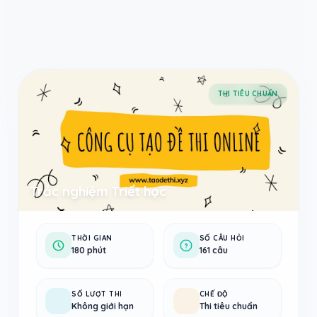
Taodethi.xyz - Tạo đề thi Online miễn phí
THI TIÊU CHUẨN
Trắc nghiệm Triết học
THỜI GIAN
SỐ CÂU HỎI
180 phút
161 câu
SỐ LƯỢT THI
CHẾ ĐỘ
Không giới hạn
Thi tiêu chuẩn