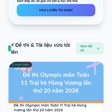
Xem đáp án, lời giải chi tiết & học thẻ nhớ
VÀO LUYỆN THI NGAY
⚡ Đề thi & Tài liệu vừa tải
Xem tất
cả
lên
🏷️
MÔN TOÁN
Đề thi Olympic môn Toán 11 Trại hè Hùng
Vương lần thứ 20 năm 2026