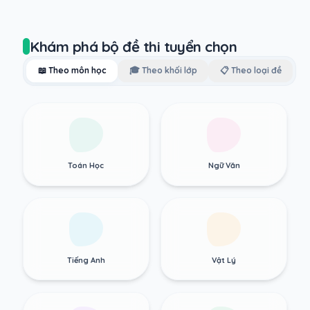
Khám phá bộ đề thi tuyển chọn
📖 Theo môn học
🎓 Theo khối lớp
📋 Theo loại đề
Toán Học
Ngữ Văn
Tiếng Anh
Vật Lý