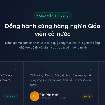
⭐ GIÁO VIÊN TIN DÙNG
Đồng hành cùng hàng nghìn Giáo
viên cả nước
Đánh giá và cảm nhận thực tế của quý Thầy/Cô khi trải nghiệm công
nghệ tạo đề thi và giám sát trực tuyến thông minh.
“
★
★
★
★
★
★
★
★
★
★
Tính năng đảo câu hỏi giúp học sinh không thể
Import đề từ fi
quay cóp. Đề thi bảo mật hơn hẳn so với làm thủ
hỏi vào là hệ t
công.
nhập lại từng câ
Trần Văn Minh
Lê Thị 
TM
MA
Vật lý
THPT Lê Hồng Phong, Hà Nội
THCS Trần 