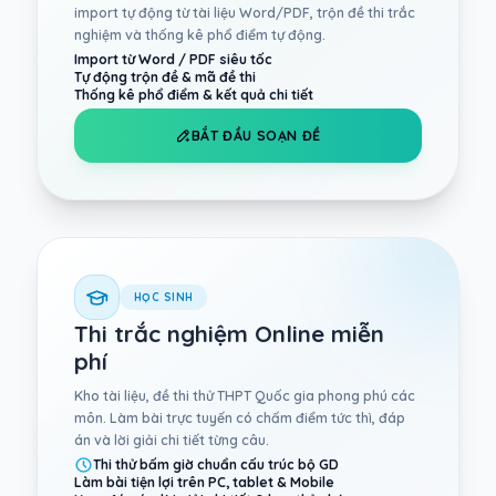
import tự động từ tài liệu Word/PDF, trộn đề thi trắc
nghiệm và thống kê phổ điểm tự động.
Import từ Word / PDF siêu tốc
Tự động trộn đề & mã đề thi
Thống kê phổ điểm & kết quả chi tiết
BẮT ĐẦU SOẠN ĐỀ
HỌC SINH
Thi trắc nghiệm Online miễn
phí
Kho tài liệu, đề thi thử THPT Quốc gia phong phú các
môn. Làm bài trực tuyến có chấm điểm tức thì, đáp
án và lời giải chi tiết từng câu.
Thi thử bấm giờ chuẩn cấu trúc bộ GD
Làm bài tiện lợi trên PC, tablet & Mobile