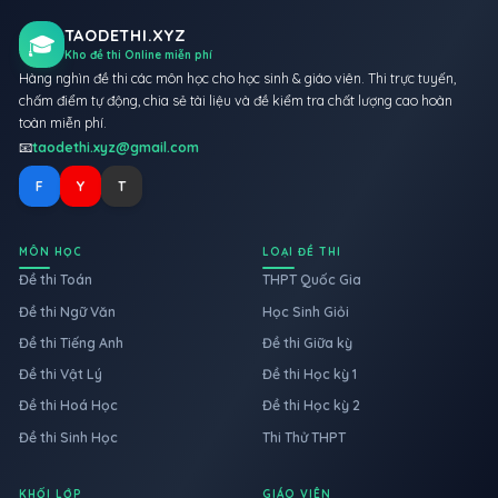
TAODETHI.XYZ
🎓
Kho đề thi Online miễn phí
Hàng nghìn đề thi các môn học cho học sinh & giáo viên. Thi trực tuyến,
chấm điểm tự động, chia sẻ tài liệu và đề kiểm tra chất lượng cao hoàn
toàn miễn phí.
📧
taodethi.xyz@gmail.com
F
Y
T
MÔN HỌC
LOẠI ĐỀ THI
Đề thi Toán
THPT Quốc Gia
Đề thi Ngữ Văn
Học Sinh Giỏi
Đề thi Tiếng Anh
Đề thi Giữa kỳ
Đề thi Vật Lý
Đề thi Học kỳ 1
Đề thi Hoá Học
Đề thi Học kỳ 2
Đề thi Sinh Học
Thi Thử THPT
KHỐI LỚP
GIÁO VIÊN