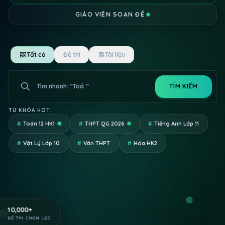
GIÁO VIÊN SOẠN ĐỀ
Tất cả
Đề thi
Tài liệu
Tìm nhanh: “
Đề minh họa Toán Bộ
”
TÌM KIẾM
Giáo
TỪ KHÓA HOT:
#
Toán 12 HK1
#
THPT QG 2026
#
Tiếng Anh Lớp 11
#
Vật Lý Lớp 10
#
Văn THPT
#
Hóa HK2
10,000
+
ĐỀ THI CHỌN LỌC