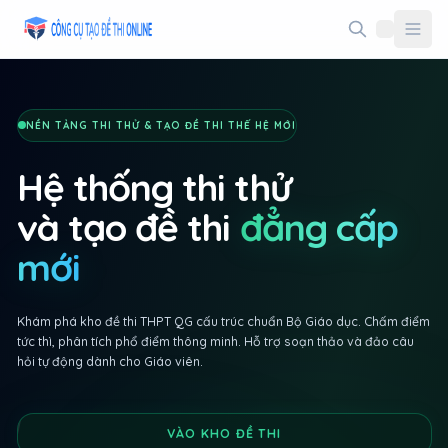
Taodethi.xyz - Tạo đề thi Online miễn phí
NỀN TẢNG THI THỬ & TẠO ĐỀ THI THẾ HỆ MỚI
Hệ thống thi thử
và tạo đề thi
đẳng cấp
mới
Khám phá kho đề thi THPT QG cấu trúc chuẩn Bộ Giáo dục. Chấm điểm
tức thì, phân tích phổ điểm thông minh. Hỗ trợ soạn thảo và đảo câu
hỏi tự động dành cho Giáo viên.
VÀO KHO ĐỀ THI