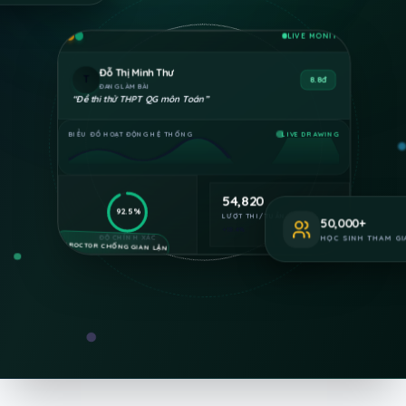
LIVE MONITOR
Phan Quốc Huy
H
9.2đ
VỪA HOÀN THÀNH
“
Đề khảo sát chất lượng Anh 11
”
BIỂU ĐỒ HOẠT ĐỘNG HỆ THỐNG
LIVE DRAWING
54,820
92.5%
LƯỢT THI/TUẦN
+18.4%
50,000
+
ĐỘ CHÍNH XÁC
AI-PROCTOR CHỐNG GIAN LẬN
HỌC SINH THAM GI