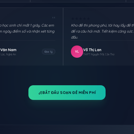
“
★
★
★
★
★
★
★
★
★
★
Chia sẻ link cho học sinh chỉ mất 1 giây. Các em
Kho đề thi phong phú,
thi xong tôi xem ngày điểm số và nhận xét từng
để ra câu hỏi mới. Tiế
em.
đầu.
Hoàng Văn Nam
Võ Thị Lan
HN
VL
Địa lý
THPT Nghi Lộc, Nghệ An
THPT Nguyễn Trãi, Cầ
BẮT ĐẦU SOẠN ĐỀ MIỄN PHÍ