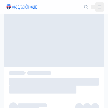
Taodethi.xyz - Tạo đề thi Online miễn phí