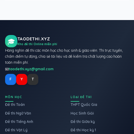
TAODETHI.XYZ
🎓
Kho đề thi Online miễn phí
Hàng nghìn đề thi các môn học cho học sinh & giáo viên. Thi trực tuyến,
chấm điểm tự động, chia sẻ tài liệu và đề kiểm tra chất lượng cao hoàn
toàn miễn phí.
📧
taodethi.xyz@gmail.com
F
Y
T
MÔN HỌC
LOẠI ĐỀ THI
Đề thi Toán
THPT Quốc Gia
Đề thi Ngữ Văn
Học Sinh Giỏi
Đề thi Tiếng Anh
Đề thi Giữa kỳ
Đề thi Vật Lý
Đề thi Học kỳ 1