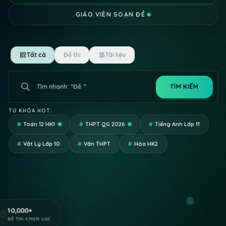
GIÁO VIÊN SOẠN ĐỀ
Tất cả
Đề thi
Tài liệu
Tìm nhanh: “
Đề minh họa Toán Bộ
”
TÌM KIẾM
Giáo Dục
TỪ KHÓA HOT:
#
Toán 12 HK1
#
THPT QG 2026
#
Tiếng Anh Lớp 11
#
Vật Lý Lớp 10
#
Văn THPT
#
Hóa HK2
10,000
+
ĐỀ THI CHỌN LỌC