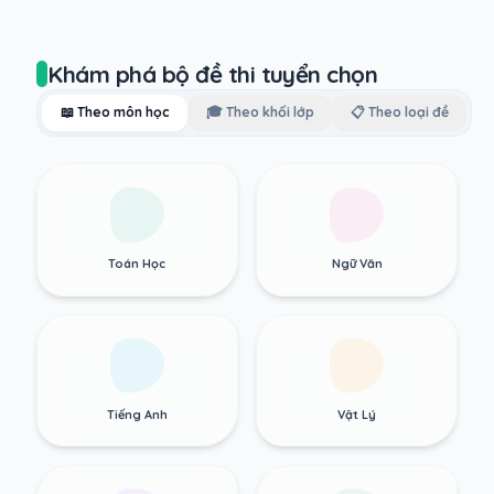
Khám phá bộ đề thi tuyển chọn
📖 Theo môn học
🎓 Theo khối lớp
📋 Theo loại đề
Toán Học
Ngữ Văn
Tiếng Anh
Vật Lý