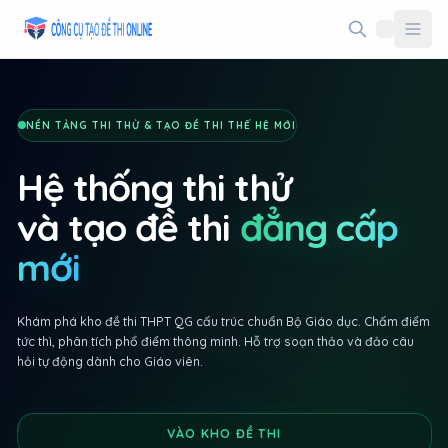
Taodethi.xyz - Tạo đề thi Online miễn phí
NỀN TẢNG THI THỬ & TẠO ĐỀ THI THẾ HỆ MỚI
Hệ thống thi thử
và tạo đề thi
đẳng cấp
mới
Khám phá kho đề thi THPT QG cấu trúc chuẩn Bộ Giáo dục. Chấm điểm
tức thì, phân tích phổ điểm thông minh. Hỗ trợ soạn thảo và đảo câu
hỏi tự động dành cho Giáo viên.
VÀO KHO ĐỀ THI