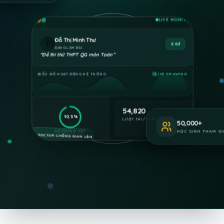
LIVE MONITOR
Phan Quốc Huy
H
9.2đ
VỪA HOÀN THÀNH
“
Đề khảo sát chất lượng Anh 11
”
BIỂU ĐỒ HOẠT ĐỘNG HỆ THỐNG
LIVE DRAWING
54,820
92.5%
LƯỢT THI/TUẦN
+18.4%
50,000
+
ĐỘ CHÍNH XÁC
AI-PROCTOR CHỐNG GIAN LẬN
HỌC SINH THAM GI