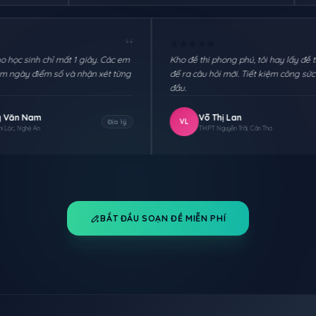
“
★
★
★
★
★
★
★
★
★
★
Chia sẻ link cho học sinh chỉ mất 1 giây. Các em
Kho đề thi phong phú
thi xong tôi xem ngày điểm số và nhận xét từng
để ra câu hỏi mới. Ti
em.
đầu.
Hoàng Văn Nam
Võ Thị Lan
HN
VL
Địa lý
THPT Nghi Lộc, Nghệ An
THPT Nguyễn Trãi, 
BẮT ĐẦU SOẠN ĐỀ MIỄN PHÍ