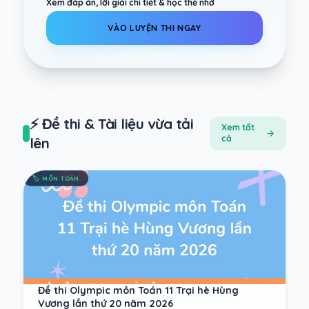
Xem đáp án, lời giải chi tiết & học thẻ nhớ
VÀO LUYỆN THI NGAY
⚡ Đề thi & Tài liệu vừa tải
Xem tất
cả
lên
🏷️
MÔN TOÁN
Đề thi Olympic môn Toán 11 Trại hè Hùng
Vương lần thứ 20 năm 2026