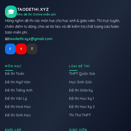
TAODETHI.XYZ
🎓
Kho đề thi Online miễn phí
Hàng nghìn đề thi các môn học cho học sinh & giáo viên. Thi trực tuyến,
chấm điểm tự động, chia sẻ tài liệu và đề kiểm tra chất lượng cao hoàn
toàn miễn phí.
📧
taodethi.xyz@gmail.com
F
Y
T
MÔN HỌC
LOẠI ĐỀ THI
Đề thi Toán
THPT Quốc Gia
Đề thi Ngữ Văn
Học Sinh Giỏi
Đề thi Tiếng Anh
Đề thi Giữa kỳ
Đề thi Vật Lý
Đề thi Học kỳ 1
Đề thi Hoá Học
Đề thi Học kỳ 2
Đề thi Sinh Học
Thi Thử THPT
KHỐI LỚP
GIÁO VIÊN