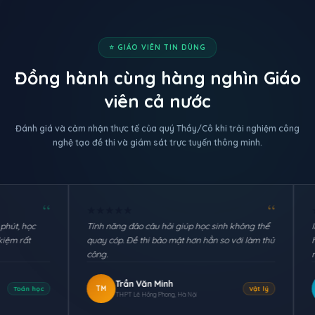
⭐ GIÁO VIÊN TIN DÙNG
Đồng hành cùng hàng nghìn Giáo
viên cả nước
Đánh giá và cảm nhận thực tế của quý Thầy/Cô khi trải nghiệm công
nghệ tạo đề thi và giám sát trực tuyến thông minh.
“
★
★
★
★
★
★
★
★
★
★
Tính năng đảo câu hỏi giúp học sinh không thể
Import đề từ file
quay cóp. Đề thi bảo mật hơn hẳn so với làm thủ
hỏi vào là hệ th
công.
nhập lại từng câu
Trần Văn Minh
Lê Thị M
TM
MA
Vật lý
THPT Lê Hồng Phong, Hà Nội
THCS Trần Ph