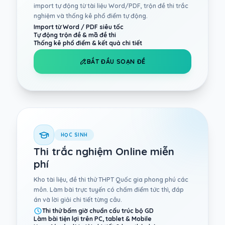
import tự động từ tài liệu Word/PDF, trộn đề thi trắc
nghiệm và thống kê phổ điểm tự động.
Import từ Word / PDF siêu tốc
Tự động trộn đề & mã đề thi
Thống kê phổ điểm & kết quả chi tiết
BẮT ĐẦU SOẠN ĐỀ
HỌC SINH
Thi trắc nghiệm Online miễn
phí
Kho tài liệu, đề thi thử THPT Quốc gia phong phú các
môn. Làm bài trực tuyến có chấm điểm tức thì, đáp
án và lời giải chi tiết từng câu.
Thi thử bấm giờ chuẩn cấu trúc bộ GD
Làm bài tiện lợi trên PC, tablet & Mobile