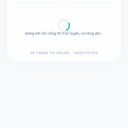
Đang kết nối cổng thi trực tuyến, vui lòng đợi...
HỆ THỐNG THI ONLINE · TAODETHI.XYZ